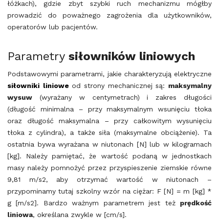
łóżkach), gdzie zbyt szybki ruch mechanizmu mógłby
prowadzić do poważnego zagrożenia dla użytkowników,
operatorów lub pacjentów.
Parametry
siłowników
liniowych
Podstawowymi parametrami, jakie charakteryzują elektryczne
siłowniki
liniowe
od strony mechanicznej są:
maksymalny
wysuw
(wyrażany w centymetrach) i zakres długości
(długość minimalna – przy maksymalnym wsunięciu tłoka
oraz długość maksymalna – przy całkowitym wysunięciu
tłoka z cylindra), a także siła (maksymalne obciążenie). Ta
ostatnia bywa wyrażana w niutonach [N] lub w kilogramach
[kg]. Należy pamiętać, że wartość podaną w jednostkach
masy należy pomnożyć przez przyspieszenie ziemskie równe
9,81 m/s
2
, aby otrzymać wartość w niutonach –
przypominamy tutaj szkolny wzór na ciężar: F [N] = m [kg] *
g [m/s
2
]. Bardzo ważnym parametrem jest też
prędkość
liniowa
, określana zwykle w [cm/s].