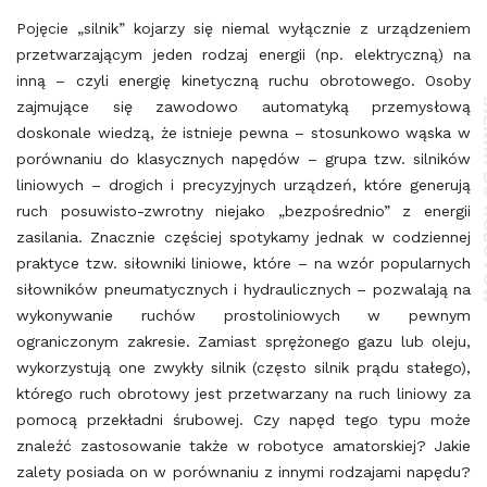
Pojęcie „silnik” kojarzy się niemal wyłącznie z urządzeniem
przetwarzającym jeden rodzaj energii (np. elektryczną) na
inną – czyli energię kinetyczną ruchu obrotowego. Osoby
SILNIK
zajmujące się zawodowo automatyką przemysłową
doskonale wiedzą, że istnieje pewna – stosunkowo wąska w
porównaniu do klasycznych napędów – grupa tzw. silników
liniowych – drogich i precyzyjnych urządzeń, które generują
ruch posuwisto-zwrotny niejako „bezpośrednio” z energii
zasilania. Znacznie częściej spotykamy jednak w codziennej
praktyce tzw. siłowniki liniowe, które – na wzór popularnych
siłowników pneumatycznych i hydraulicznych – pozwalają na
wykonywanie ruchów prostoliniowych w pewnym
ograniczonym zakresie. Zamiast sprężonego gazu lub oleju,
wykorzystują one zwykły silnik (często silnik prądu stałego),
którego ruch obrotowy jest przetwarzany na ruch liniowy za
pomocą przekładni śrubowej. Czy napęd tego typu może
znaleźć zastosowanie także w robotyce amatorskiej? Jakie
zalety posiada on w porównaniu z innymi rodzajami napędu?