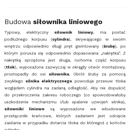
Budowa
siłownika
liniowego
Typowy, elektryczny
siłownik
liniowy
, ma postać
podłużnego korpusu (
cylindra
), skrywającego w swoim
wnętrzu odpowiednio długi pręt gwintowany (
śrubę
), po
którym porusza się odpowiednio dopasowana „nakrętka”. Z
nakrętką sprzężona jest druga, ruchoma część korpusu
(
tłok
), wyposażona zazwyczaj w okrągły otwór montażowy,
prostopadły do osi
siłownika
. Obrót śruby za pomocą
zwykłego
silnika
elektrycznego
powoduje przesuw tłoka
względem cylindra na zadaną odległość. Aby nie dopuścić
do przekroczenia zakresu roboczego (co spowodowałoby
uszkodzenie mechanizmu i/lub spalenie uzwojeń silnika),
siłowniki
liniowe
są wyposażone we wbudowane
przełączniki krańcowe, których zadaniem jest odcięcie
zasilania w przypadku dotarcia tłoka do któregoś z końców
cylindra.