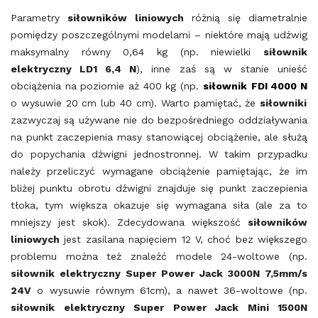
Parametry
siłowników
liniowych
różnią się diametralnie
pomiędzy poszczególnymi modelami – niektóre mają udźwig
maksymalny równy 0,64 kg (np. niewielki
siłownik
elektryczny LD1 6,4 N
), inne zaś są w stanie unieść
obciążenia na poziomie aż 400 kg (np.
siłownik
FDI 4000 N
o wysuwie 20 cm lub 40 cm). Warto pamiętać, że
siłowniki
zazwyczaj są używane nie do bezpośredniego oddziaływania
na punkt zaczepienia masy stanowiącej obciążenie, ale służą
do popychania dźwigni jednostronnej. W takim przypadku
należy przeliczyć wymagane obciążenie pamiętając, że im
bliżej punktu obrotu dźwigni znajduje się punkt zaczepienia
tłoka, tym większa okazuje się wymagana siła (ale za to
mniejszy jest skok). Zdecydowana większość
siłowników
liniowych
jest zasilana napięciem 12 V, choć bez większego
problemu można też znaleźć modele 24-woltowe (np.
siłownik elektryczny Super Power Jack 3000N 7,5mm/s
24V
o wysuwie równym 61cm), a nawet 36-woltowe (np.
siłownik elektryczny Super Power Jack Mini 1500N