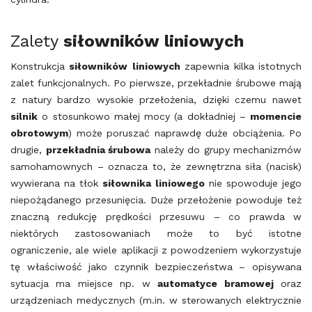
Zalety
siłowników
liniowych
Konstrukcja
siłowników
liniowych
zapewnia kilka istotnych
zalet funkcjonalnych. Po pierwsze, przekładnie śrubowe mają
z natury bardzo wysokie przełożenia, dzięki czemu nawet
silnik
o stosunkowo małej mocy (a dokładniej –
momencie
obrotowym
) może poruszać naprawdę duże obciążenia. Po
drugie,
przekładnia śrubowa
należy do grupy mechanizmów
samohamownych – oznacza to, że zewnętrzna siła (nacisk)
wywierana na tłok
siłownika
liniowego
nie spowoduje jego
niepożądanego przesunięcia. Duże przełożenie powoduje też
znaczną redukcję prędkości przesuwu – co prawda w
niektórych zastosowaniach może to być istotne
ograniczenie, ale wiele aplikacji z powodzeniem wykorzystuje
tę właściwość jako czynnik bezpieczeństwa – opisywana
sytuacja ma miejsce np. w
automatyce bramowej
oraz
urządzeniach medycznych (m.in. w sterowanych elektrycznie