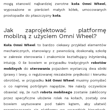
mogą stanowić najbardziej zwrotne
koła Omni Wheel
,
wyposażone w pierścień małych kółek, umocowanych
prostopadle do płaszczyzny
koła
.
Jak zaprojektować platformę
mobilną z użyciem Omni Wheel?
Koła Omni Wheel
to bardzo ciekawy przykład elementów
mechanicznych, stanowiący z pewnością doskonałą szkołę
w zakresie sterowania i znakomicie kształtujący inżynierską
intuicję. O ile bowiem w przypadku tradycyjnych
robotów
mobilnych
do
sterowania
pojazdem wystarczą dwa silniki
(prawy i lewy, o regulowanej niezależnie prędkości i kierunku
obrotów), w przypadku
kół Omni Wheel
musimy pomyśleć
o co najmniej potrójnym napędzie. Nie należy oczywiście
obawiać się, że ruch
robota mobilnego
zostanie zakłócony
przez specyficzne ułożenie rolek na kołach, zostały one
bowiem usytuowane pod takim kątem, aby ułatwić
przemieszczanie się platformy we wszystkich kierunkach.