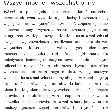
Wszechmocne i wszechstronne
Wheel
to po angielsku po prostu „koło”, natomiast
przedrostek
omni
wywodzi się z łaciny i oznacza mniej
więcej tyle, co „wszystko” lub „wszech-”. Cząstkę tę znasz
zapewne choćby z wyrazu „omnibus” oznaczającego osobę
o ogromnej wiedzy z różnych dziedzin.
Koła Omni Wheel
swoją nazwę zawdzięczają możliwości poruszania się we
wszystkich kierunkach. Twórcy tych elementów
mechanicznych uzyskują taki efekt dzięki zastąpieniu
pojedynczej, jednolitej obręczy na obwodzie koła – licznymi
rolkami lub małymi kółkami. Ich ułożenie bywa bardzo różne
w zależności od konkretnego modelu. W najprostszym
wariancie
koła Omni Wheel
mamy obręcz, w której znajdują
się – ułożone równolegle do obwodu koła – małe rolki.
Nieco bardziej skomplikowany wariant zakłada, że obręcze
są dwie, a rolki ułożone są w nich naprzemiennie. Nawet ta
niewielka zmiana sprawia, że
Omni Wheel
jest w stanie
obsłużyć jeszcze więcej kierunków i utrzymać – tak