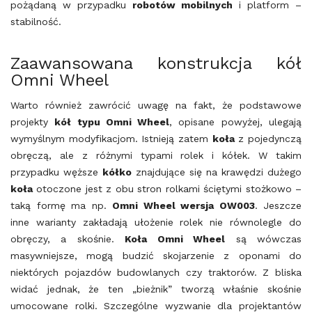
pożądaną w przypadku
robotów mobilnych
i platform –
stabilność.
Zaawansowana konstrukcja kół
Omni Wheel
Warto również zawrócić uwagę na fakt, że podstawowe
projekty
kół typu Omni Wheel
, opisane powyżej, ulegają
wymyślnym modyfikacjom. Istnieją zatem
koła
z pojedynczą
obręczą, ale z różnymi typami rolek i kółek. W takim
przypadku węższe
kółko
znajdujące się na krawędzi dużego
koła
otoczone jest z obu stron rolkami ściętymi stożkowo –
taką formę ma np.
Omni Wheel wersja OW003
. Jeszcze
inne warianty zakładają ułożenie rolek nie równolegle do
obręczy, a skośnie.
Koła Omni Wheel
są wówczas
masywniejsze, mogą budzić skojarzenie z oponami do
niektórych pojazdów budowlanych czy traktorów. Z bliska
widać jednak, że ten „bieżnik” tworzą właśnie skośnie
umocowane rolki. Szczególne wyzwanie dla projektantów