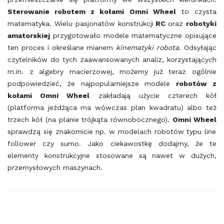
Sterowanie robotem z kołami Omni Wheel
to czysta
matematyka. Wielu pasjonatów konstrukcji
RC
oraz
robotyki
amatorskiej
przygotowało modele matematyczne opisujące
ten proces i określane mianem
kinematyki robota
. Odsyłając
czytelników do tych zaawansowanych analiz, korzystających
m.in. z algebry macierzowej, możemy już teraz ogólnie
podpowiedzieć, że najpopularniejsze modele
robotów z
kołami Omni Wheel
zakładają użycie czterech kół
(platforma jeżdżąca ma wówczas plan kwadratu) albo też
trzech kół (na planie trójkąta równobocznego).
Omni Wheel
sprawdzą się znakomicie np. w modelach robotów typu line
follower czy sumo. Jako ciekawostkę dodajmy, że te
elementy konstrukcyjne stosowane są nawet w dużych,
przemysłowych maszynach.